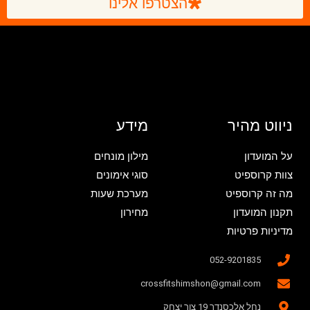
הצטרפו אלינו
ניווט מהיר
מידע
על המועדון
מילון מונחים
צוות קרוספיט
סוגי אימונים
מה זה קרוספיט
מערכת שעות
תקנון המועדון
מחירון
מדיניות פרטיות
052-9201835
crossfitshimshon@gmail.com
נחל אלכסנדר 19 צור יצחק